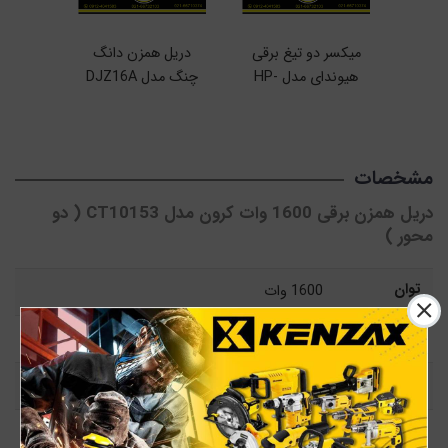
میکسر دو تیغ برقی
دریل همزن دانگ
میکس
هیوندای مدل HP-
چنگ مدل DJZ16A
2259
مدل
مشخصات
دریل همزن برقی 1600 وات کرون مدل CT10153 ( دو
محور )
توان
1600 وات
رنگ
طوسی
وزن
6.6 کیلوگرم
اقلام همراه
3 عدد آچار - 2 عدد سری میکسر - دفترچه راهنما