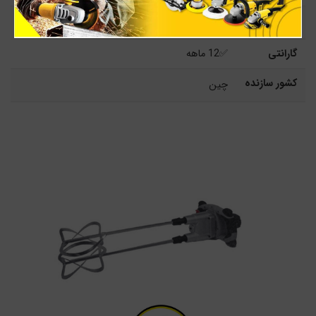
سرعت
480-200 و 680-250 دور در دقیقه
گارانتی
✅12 ماهه
کشور سازنده
چین