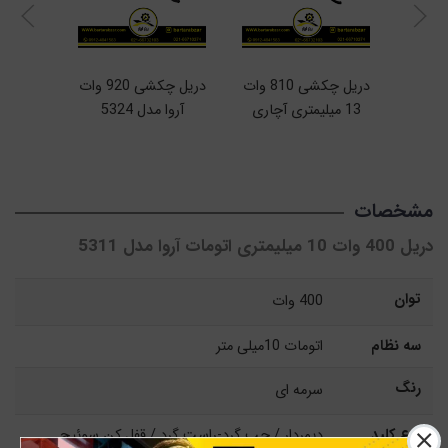
دریل چکشی 810 وات
دریل چکشی 920 وات
13 میلیمتری آچاری
آروا مدل 5324
مدل
آروا مدل 5322
مشخصات
دریل 400 وات 10 میلیمتری اتومات آروا مدل 5311
توان
400 وات
سه نظام
اتومات 10میلی متر
رنگ
سرمه ای
نوع کلید
دیمردار / چپ گرد-راست گرد / قفل کن سوئیچ