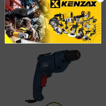
سرعت
0 تا 3000 دور در دقیقه
گارانتی
✅12 ماهه
کشور سازنده
چین