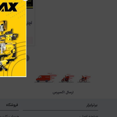
آچار چرخ 14
مدل MC 1410
ناموجود
۱
ارسال اکسپرس
برترابزار
فروشگاه
صفحه اصلی
حساب کاربر