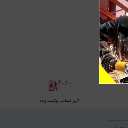
7روز ضمانت برگشت وجه
تهران- خ امام خمینی-ابتدای خیام شمالی-ورودی 