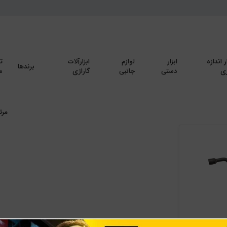
ر اندازه
ابزار
لوازم
ابزارآلات
ت
برندها
ی
دستی
جانبی
گاراژی
م
مرت