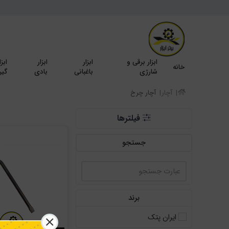
ابزار برقی و
ابزار
ابزار
ابزا
خانه
شارژی
باغبانی
بادی
گیر
آچار
آچار چرخ
فیلترها
جستجو
برند
ایران پتک