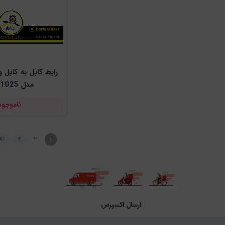
مدل W-R1025
ناموجود
۲
۱
ارسال اکسپرس