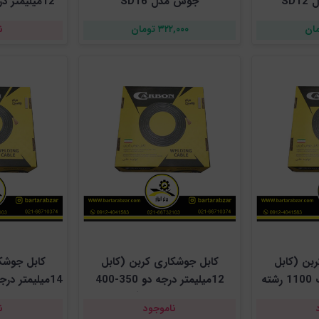
SD
جوش مدل SD16
۳۲۲,۰۰۰ تومان
ن
بن (کابل
کابل جوشکاری کربن (کابل
کابل جوشک
16میلیمتر درجه یک 1100 رشته
12میلیمتر درجه دو 350-400
رشته سیم )
ناموجود
ن