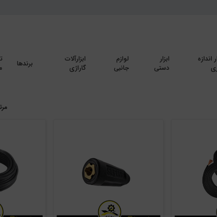
ر اندازه
ابزار
لوازم
ابزارآلات
ت
برندها
ی
دستی
جانبی
گاراژی
م
مرت