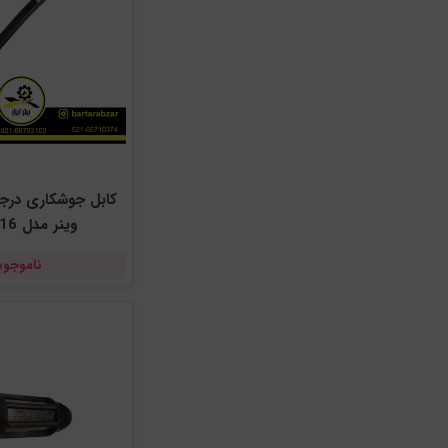
وینر مدل W-2016
ناموجود