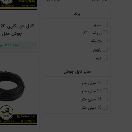
برند
سپهر
ک
پی ام - آنکور
جوش مدل SD20
متفرقه
۵۹۴,۰۰۰ تومان
رابین
وینر
سایز کابل جوش
12 میلی متر
14 میلی متر
16 میلی متر
18 میلی متر