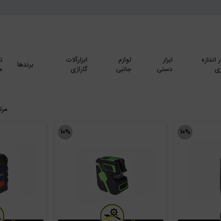
ر اندازه
ابزار
لوازم
ابزارآلات
ت
برندها
ی
دستی
جانبی
گاراژی
م
مرت
۱۰%
۱۰%