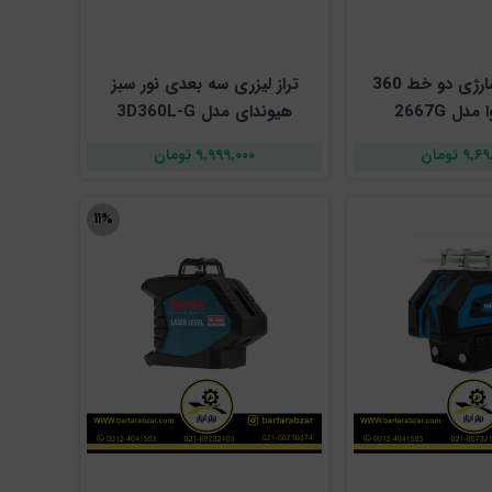
تراز لیزری شارژی دو خط 360
تراز لیزری سه بعدی نور سبز
دل 2667G
هیوندای مدل 3D360L-G
۹ تومان
۹,۹۹۹,۰۰۰ تومان
۱۱%