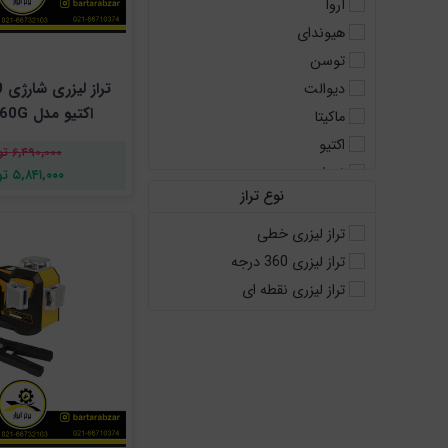
آروا
هیوندای
توسن
دیوالت
اکتیو مدل AC-68360G
ماکیتا
اکتیو
۶,۴۹۰,۰۰۰ تومان
نووا
۵,۸۴۱,۰۰۰ تومان
نوع تراز
دی سی ای
کرون
تراز لیزری خطی
رونیکس
تراز لیزری 360 درجه
گالف
تراز لیزری نقطه ای
آاگ
بوش
هیوسان
دنلکس
پی ام - آنکور