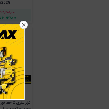
6202G
۴,۳۷۵,۰۰۰ تومان
۳,۹۳۷,۰۰۰ تومان
تراز لیزری 2 
سه پایه توسن مدل M1013RLLT