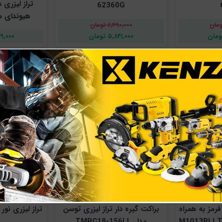
تراز لیزری 
62360G
هیوندای مدل -G
۶,۴۹۰,۰۰۰ تومان
۵,۸۴۱,۰۰۰ تومان
,۵۹۹,۰۰۰
خط نور قرمز به همراه
براکت گیره دار تراز لیزری توسن
مدل TMBC18-156LL