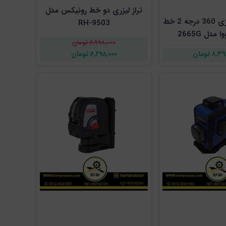
تراز لیزری دو خط رونیکس مدل
تراز لیزری شارژی 360 درجه 2 خط
RH-9503
 مدل 2665G
۶,۹۹۸,۰۰۰ تومان
۸ تومان
۶,۲۹۸,۰۰۰ تومان