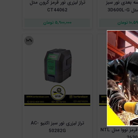
سه بعدی نور سبز
تراز لیزری نور قرمز کرون مدل
3D600L
CT44062
۱۰ تومان
۵,۹۰۰,۰۰۰ تومان
۱۰%
تراز لیزری نور سبز اکتیو AC-
تراز لیزری نور قرمز نووا مدل NTL
50282G
2630