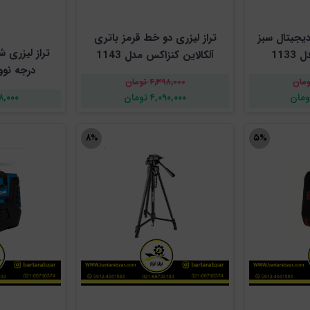
ی 12 خط دیجیتال سبز
تراز لیزری دو خط قرمز باتری
113
آلکالاین کنزاکس مدل 1143
درجه نووا م
۴,۳۹۸,۰۰۰ تومان
۴,۰۹۰,۰۰۰ تومان
,۶۹۸,۰۰۰
۸%
۵%