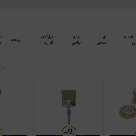
ر اندازه
ابزار
لوازم
ابزارآلات
ت
برندها
ی
دستی
جانبی
گاراژی
م
مرت