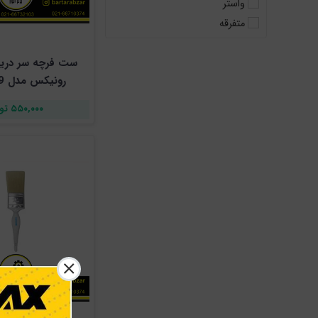
واستر
متفرقه
رونیکس مدل Rh-9939
۵۵۰,۰۰۰ تومان