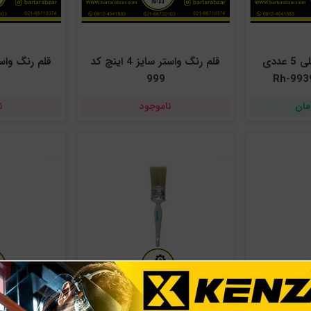
ست فرچه سر دریلی 5 عددی
قلم رنگ واستر سایز 4 اینچ کد
999
ناموجود
ن