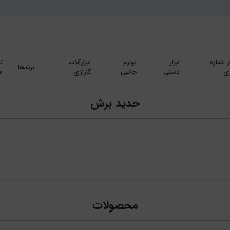
ر اندازه
ابزار
لوازم
ابزارآلات
ت
برندها
ی
دستی
جانبی
گاراژی
م
حدید برش
محصولات