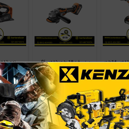
دریل پیچ گوشتی شارژی 14ولت
مینی فرز 18 ولت شارژی آاگ
دو سرعته آاگ مدل BS14CLI-
مدل BEWS18-125BL-0
و ش
د
ناموجود
نا