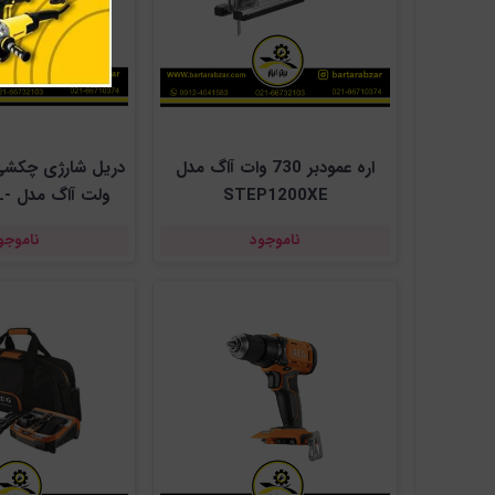
اره عمودبر 730 وات آاگ مدل
STEP1200XE
ولت
202C
ناموجود
ناموجو