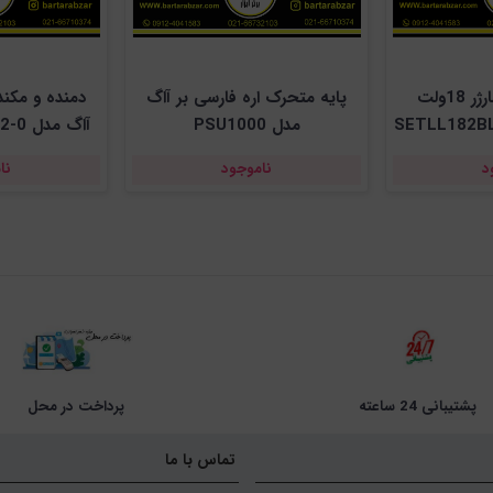
ست باتری و شارژر 18ولت
پایه متحرک اره فارسی بر آاگ
مدل PSU1000
باطری 
د
ناموجود
نا
پشتیبانی 24 ساعته
پرداخت در محل
تماس با ما