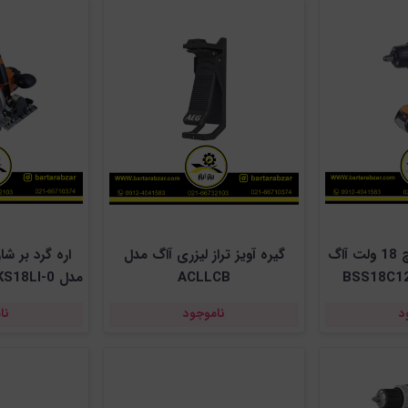
آچار بکس 1/2 اینچ 18 ولت آاگ
گیره آویز تراز لیزری آاگ مدل
ACLLCB
ش
د
ناموجود
نا