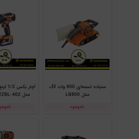
سنباده تسمه‌ای 800 وات آاگ
مدل LB800
مدل BSS18C12ZBL-402
ناموجود
ناموجو