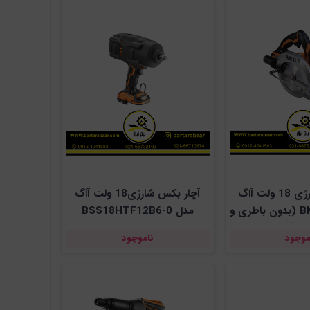
اره گرد بر شارژی 18 ولت آاگ
آچار بکس شارژی18 ولت آاگ
مدل BKS18LI-0 (بدون باطری و
مدل BSS18HTF12B6-0
ارژر)
موجود
ناموجود