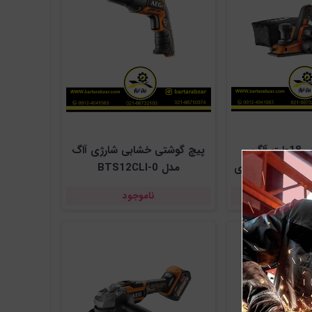
رنده شارژی 18ولت آاگ
پیچ گوشتی خشابی شارژی آاگ
مدلBHO18BL-0( بدون باطری
مدل BTS12CLI-0
ارژر )
موجود
ناموجود