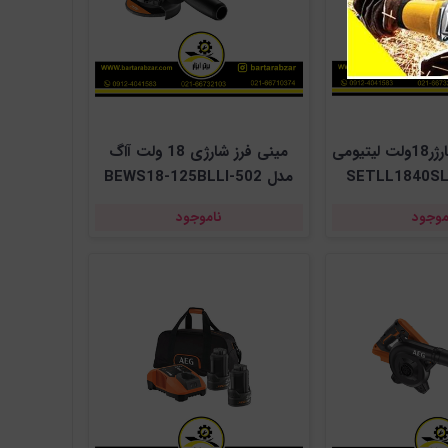
ست باتری وشارژر18ولت لیتیومی
مینی فرز شارژی 18 ولت آاگ
مدل BEWS18-125BLLI-502
موجود
ناموجود