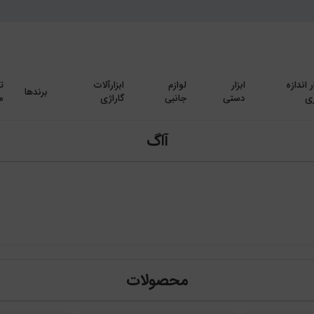
ر اندازه
ابزار
لوازم
ابزارآلات
ت
برندها
ی
دستی
جانبی
گاراژی
م
آاگ
محصولات