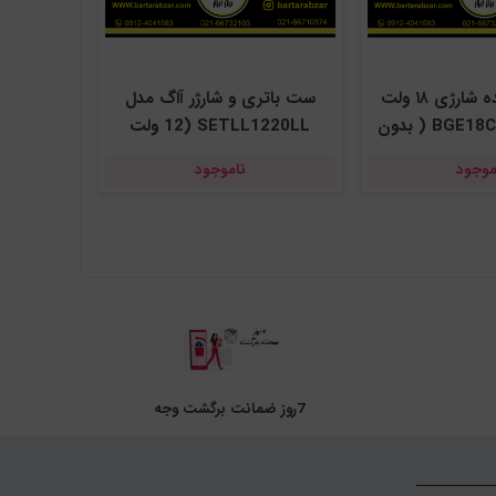
دمنده و مکنده شارژی ١٨ ولت
ست باتری و شارژر آاگ مدل
آاگ مدل BGE18C2-0 ( بدون
SETLL1220LL (12 ولت
وشارژر )
لیتیومی )+ کیف حمل
موجود
ناموجود
7روز ضمانت برگشت وجه