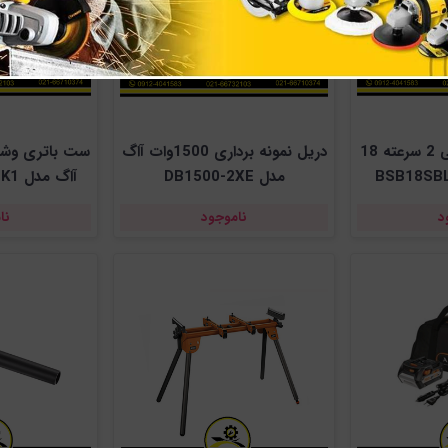
دریل شارژی چکشی 2 سرعته 18
دریل نمونه برداری 1500وات آاگ
 آاگ مدل BSB18SBL-
مدل DB1500-2XE
آاگ مدل SETLL1840SLK1
د
ناموجود
نا