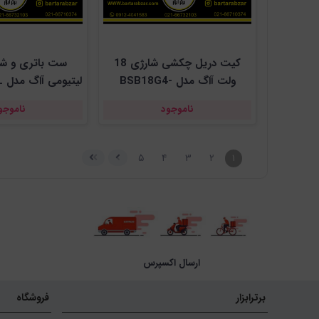
کیت دریل چکشی شارژی 18
ولت آاگ مدل BSB18G4-
لیتیومی آاگ مدل SETLL182BL
202TB-LK2
ناموجود
ناموجو
۵
۴
۳
۲
۱
ارسال اکسپرس
برترابزار
فروشگاه